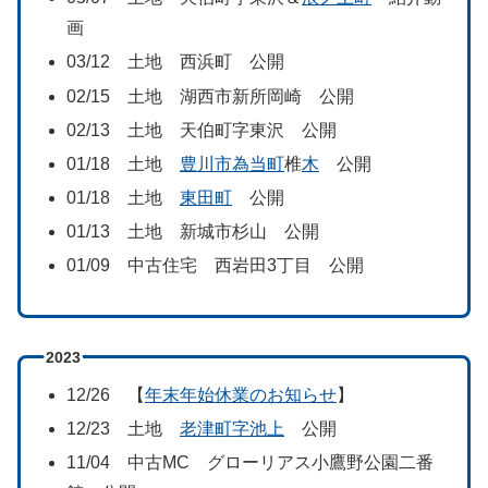
画
03/12 土地 西浜町 公開
02/15 土地 湖西市新所岡崎 公開
02/13 土地 天伯町字東沢 公開
01/18 土地
豊川市為当町
椎
木
公開
01/18 土地
東田町
公開
01/13 土地 新城市杉山 公開
01/09 中古住宅 西岩田3丁目 公開
2023
12/26 【
年末年始休業のお知らせ
】
12/23 土地
老津町字池上
公開
11/04 中古MC グローリアス小鷹野公園二番