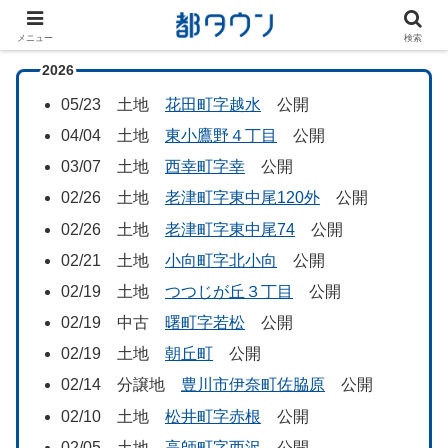
メニュー
検索
2026
05/23 土地
花田町字越水
公開
04/04 土地
東小鷹野４丁目
公開
03/07 土地
西幸町字幸
公開
02/26 土地
老津町字東中尾120外
公開
02/26 土地
老津町字東中尾74
公開
02/21 土地
小向町字北小向
公開
02/19 土地
つつじが丘３丁目
公開
02/19 中古
曙町字若松
公開
02/19 土地
朝丘町
公開
02/14 分譲地
豊川市伊奈町佐脇原
公開
02/10 土地
松井町字赤根
公開
02/05 土地
高師町字西沢
公開