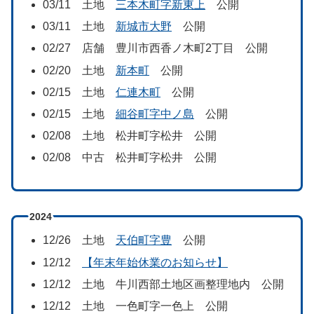
03/11 土地
三本木町字新東上
公開
03/11 土地
新城市大野
公開
02/27 店舗 豊川市西香ノ木町2丁目 公開
02/20 土地
新本町
公開
02/15 土地
仁連木町
公開
02/15 土地
細谷町字中ノ島
公開
02/08 土地 松井町字松井 公開
02/08 中古 松井町字松井 公開
2024
12/26 土地
天伯町字豊
公開
12/12
【年末年始休業のお知らせ】
12/12 土地 牛川西部土地区画整理地内 公開
12/12 土地 一色町字一色上 公開