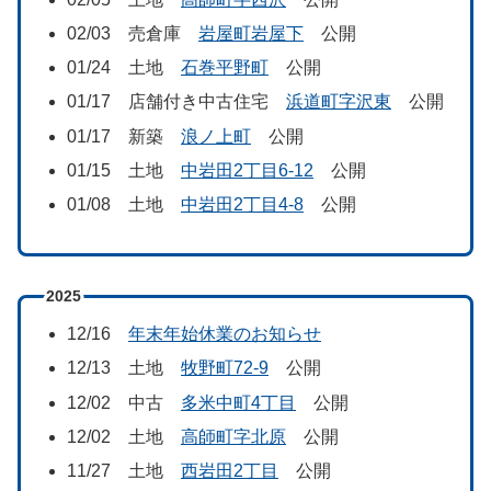
02/03 売倉庫
岩屋町岩屋下
公開
01/24 土地
石巻平野町
公開
01/17 店舗付き中古住宅
浜道町字沢東
公開
01/17 新築
浪ノ上町
公開
01/15 土地
中岩田2丁目6-12
公開
01/08 土地
中岩田2丁目4-8
公開
2025
12/16
年末年始休業のお知らせ
12/13 土地
牧野町72-9
公開
12/02 中古
多米中町4丁目
公開
12/02 土地
高師町字北原
公開
11/27 土地
西岩田2丁目
公開