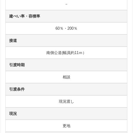
－
建ぺい率・容積率
60％・200％
接道
南側公道(幅員約11ｍ）
引渡時期
相談
引渡条件
現況渡し
現況
更地