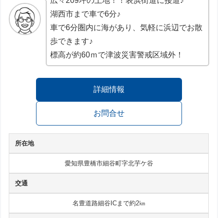
広々209坪の土地！！表浜街道に接道♪
湖西市まで車で6分♪
車で6分圏内に海があり、気軽に浜辺でお散
歩できます♪
標高が約60ｍで津波災害警戒区域外！
詳細情報
お問合せ
所在地
愛知県豊橋市細谷町字北芋ケ谷
交通
名豊道路細谷ICまで約2㎞