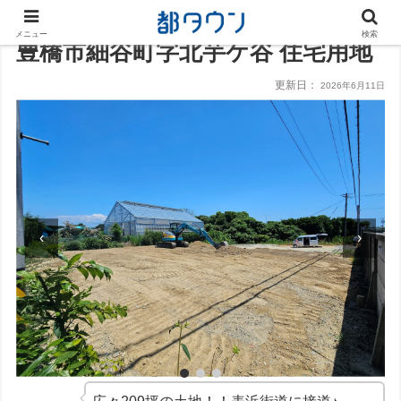
メニュー
検索
豊橋市細谷町字北芋ケ谷 住宅用地
更新日：
2026年6月11日
‹
›