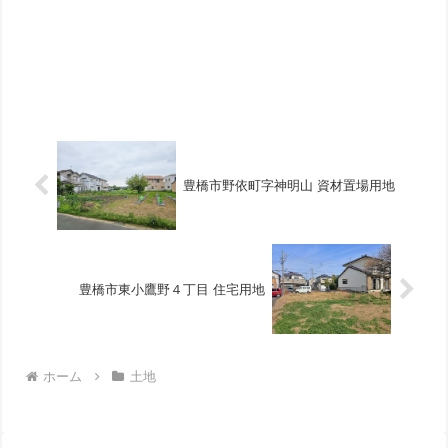
豊橋市野依町字神明山 資材置場用地
豊橋市東小鷹野４丁目 住宅用地
ホーム
土地