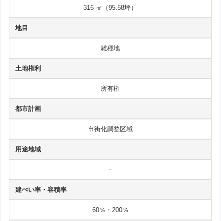
316 ㎡（95.58坪）
地目
雑種地
土地権利
所有権
都市計画
市街化調整区域
用途地域
－
建ぺい率・容積率
60％・200％