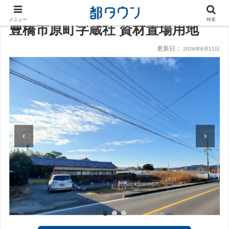
メニュー
検索
豊橋市原町字蔵社 資材置場用地
更新日：
2026年6月11日
‹
›