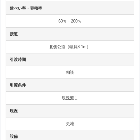
建ぺい率・容積率
60％・200％
接道
北側公道（幅員8.1m）
引渡時期
相談
引渡条件
現況渡し
現況
更地
設備